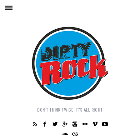
DON'T THINK TWICE, IT'S ALL RIGHT