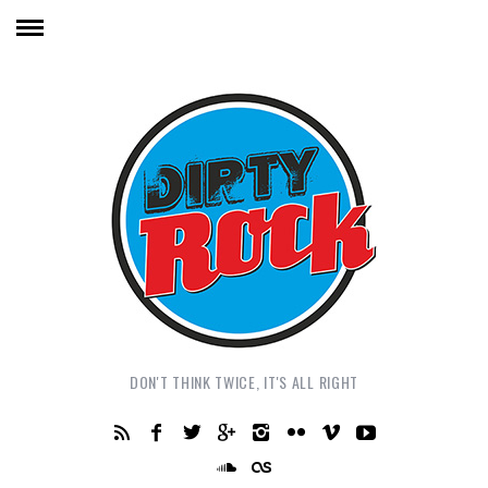
DON'T THINK TWICE, IT'S ALL RIGHT