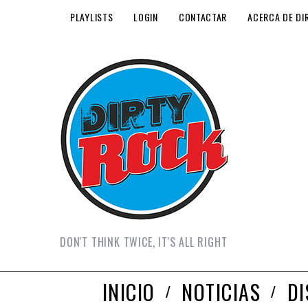
PLAYLISTS
LOGIN
CONTACTAR
ACERCA DE DI
DON'T THINK TWICE, IT'S ALL RIGHT
INICIO
NOTICIAS
D