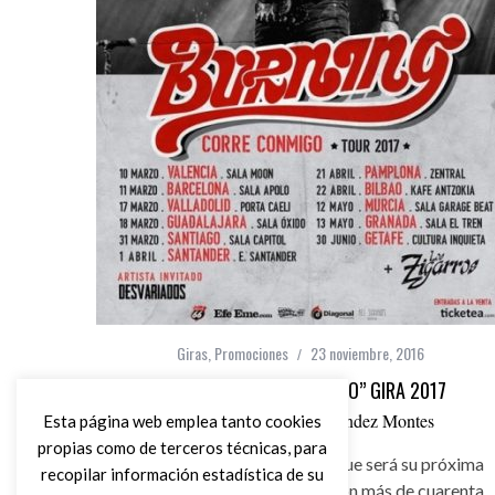
Giras
,
Promociones
23 noviembre, 2016
BURNING “CORRE CONMIGO” GIRA 2017
por
Ángel Manuel Hernández Montes
Esta página web emplea tanto cookies
propias como de terceros técnicas, para
Burning anuncia fechas de lo que será su próxima
recopilar información estadística de su
gira 2017 “Corre Conmigo”. Con más de cuarenta