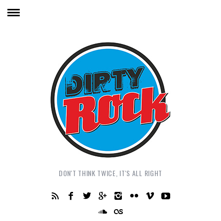
DON'T THINK TWICE, IT'S ALL RIGHT