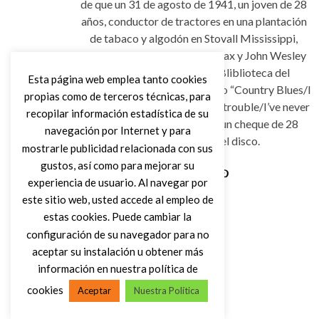
de que un 31 de agosto de 1941, un joven de 28
años, conductor de tractores en una plantación
de tabaco y algodón en Stovall Mississippi,
recibiera la visita de Ann Lomax y John Wesley
Work III, enviados por la Bliblioteca del
Esta página web emplea tanto cookies
Congreso, para grabar primero “Country Blues/I
propias como de terceros técnicas, para
Feel like going home”, y “I Be’s trouble/I’ve never
recopilar información estadística de su
been Satisfied”, recibiendo un cheque de 28
navegación por Internet y para
dólares y la copia del disco.
mostrarle publicidad relacionada con sus
gustos, así como para mejorar su
experiencia de usuario. Al navegar por
Leer Más
este sitio web, usted accede al empleo de
estas cookies. Puede cambiar la
configuración de su navegador para no
aceptar su instalación u obtener más
información en nuestra política de
cookies
Aceptar
Nuestra Política
(C) DIRTY ROCK MAGAZINE