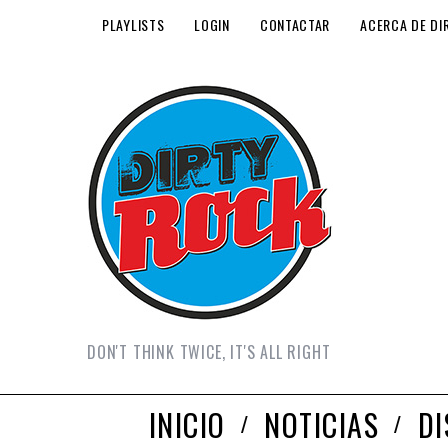
PLAYLISTS
LOGIN
CONTACTAR
ACERCA DE DI
DON'T THINK TWICE, IT'S ALL RIGHT
INICIO
NOTICIAS
D