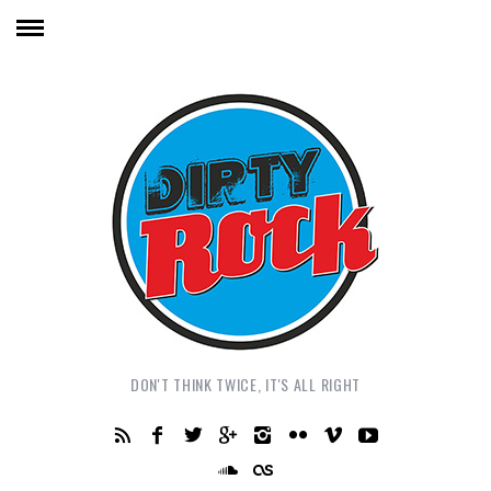
DON'T THINK TWICE, IT'S ALL RIGHT