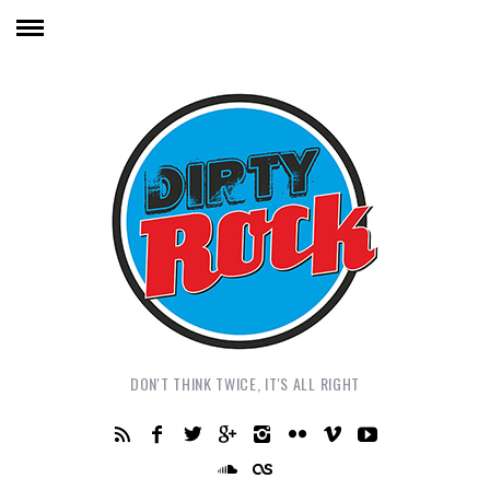
DON'T THINK TWICE, IT'S ALL RIGHT