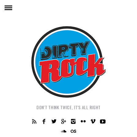
DON'T THINK TWICE, IT'S ALL RIGHT