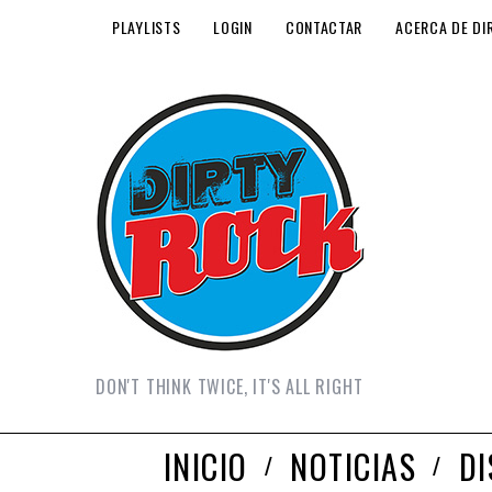
PLAYLISTS
LOGIN
CONTACTAR
ACERCA DE DI
DON'T THINK TWICE, IT'S ALL RIGHT
INICIO
NOTICIAS
D