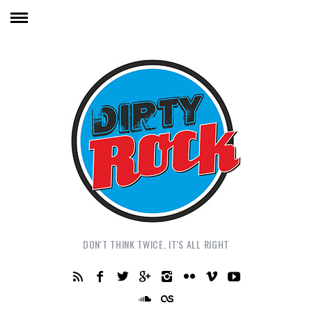
DON'T THINK TWICE, IT'S ALL RIGHT