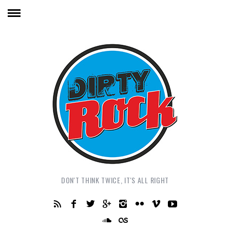
DON'T THINK TWICE, IT'S ALL RIGHT