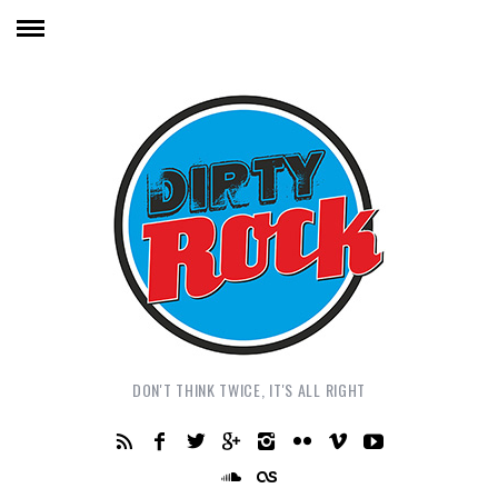
DON'T THINK TWICE, IT'S ALL RIGHT