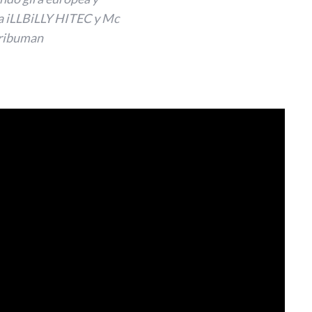
a iLLBiLLY HITEC y Mc
ribuman