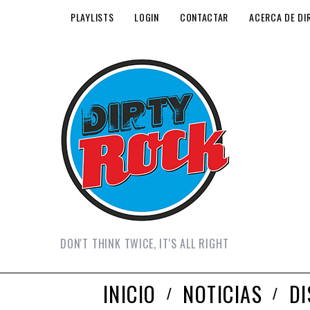
PLAYLISTS
LOGIN
CONTACTAR
ACERCA DE DI
DON'T THINK TWICE, IT'S ALL RIGHT
INICIO
NOTICIAS
D