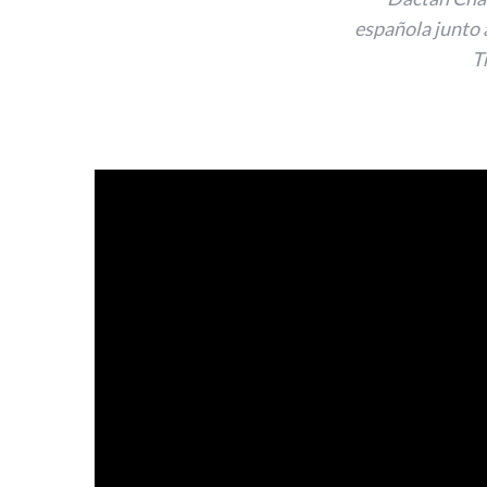
española junto 
T