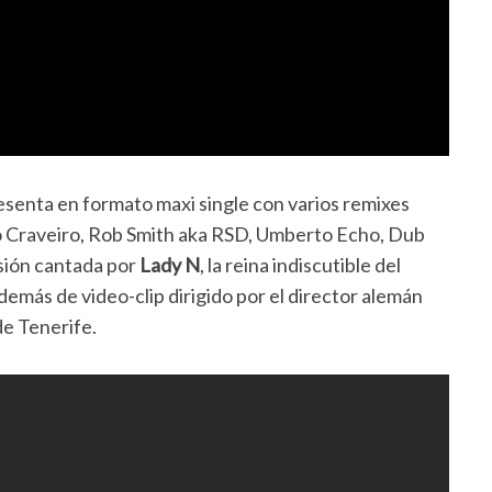
esenta en formato maxi single con varios remixes
o Craveiro, Rob Smith aka RSD, Umberto Echo, Dub
sión cantada por
Lady N
, la reina indiscutible del
emás de video-clip dirigido por el director alemán
e Tenerife.