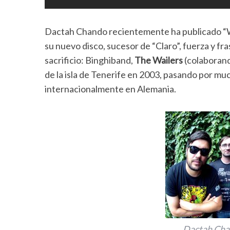
Dactah Chando recientemente ha publicado “W
su nuevo disco, sucesor de “Claro”, fuerza y f
sacrificio: Binghiband,
The Wailers
(colaborand
de la isla de Tenerife en 2003, pasando por mu
internacionalmente en Alemania.
Dactah Chan