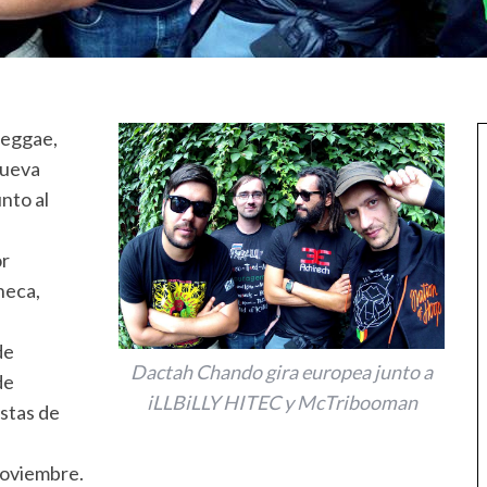
 Reggae,
nueva
nto al
or
heca,
de
Dactah Chando gira europea junto a
de
iLLBiLLY HITEC y McTribooman
istas de
 noviembre.