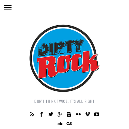
DON'T THINK TWICE, IT'S ALL RIGHT