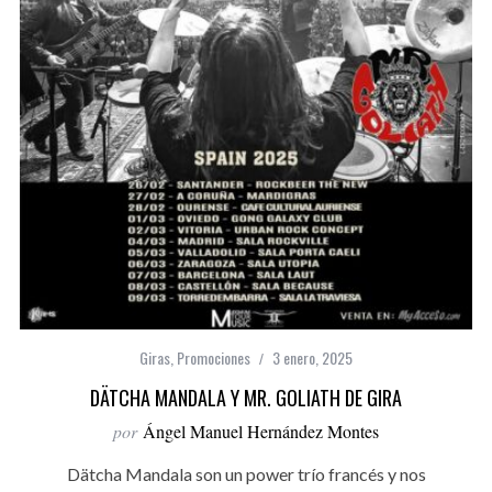
Giras
,
Promociones
3 enero, 2025
DÄTCHA MANDALA Y MR. GOLIATH DE GIRA
por
Ángel Manuel Hernández Montes
Dätcha Mandala son un power trío francés y nos