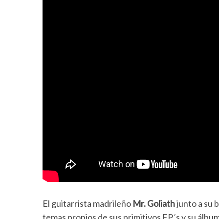
El guitarrista madrileño
Mr. Goliath
junto a su 
temas propios de sus primitivos EP´s y su álb