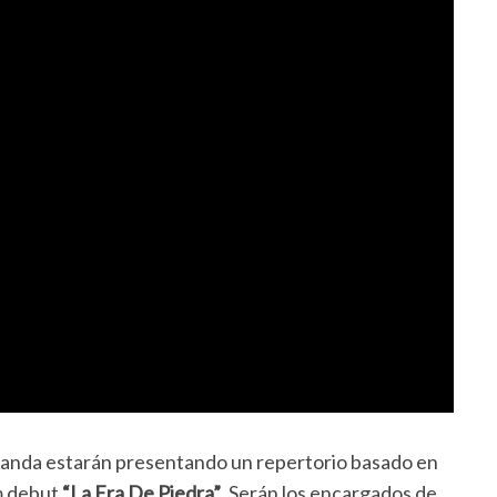
banda estarán presentando un repertorio basado en
um debut
“La Era De Piedra”
. Serán los encargados de