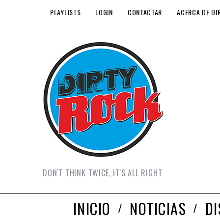
PLAYLISTS
LOGIN
CONTACTAR
ACERCA DE DI
DON'T THINK TWICE, IT'S ALL RIGHT
INICIO
NOTICIAS
D