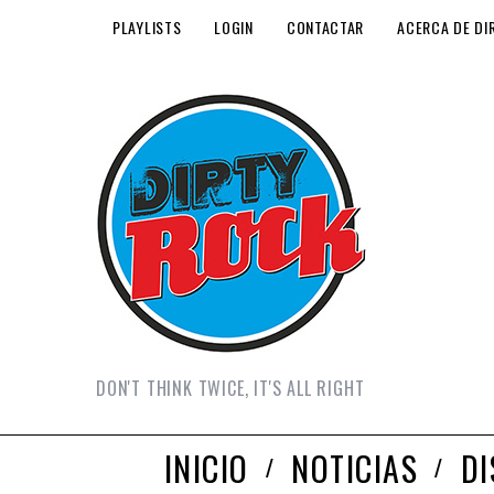
PLAYLISTS
LOGIN
CONTACTAR
ACERCA DE DI
DON'T THINK TWICE, IT'S ALL RIGHT
INICIO
NOTICIAS
D