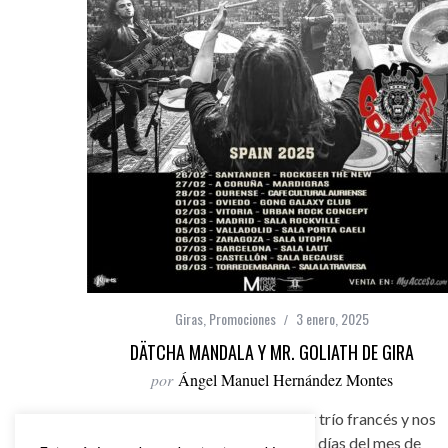
Giras
,
Promociones
3 enero, 2025
DÄTCHA MANDALA Y MR. GOLIATH DE GIRA
por
Ángel Manuel Hernández Montes
Dätcha Mandala son un power trío francés y nos
visitarán durante los últimos días del mes de