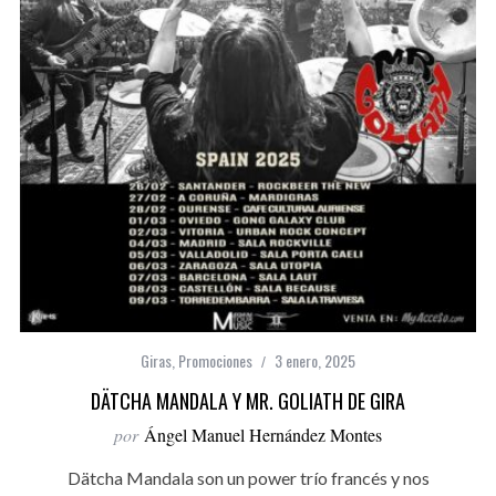
Giras
,
Promociones
3 enero, 2025
DÄTCHA MANDALA Y MR. GOLIATH DE GIRA
por
Ángel Manuel Hernández Montes
Dätcha Mandala son un power trío francés y nos