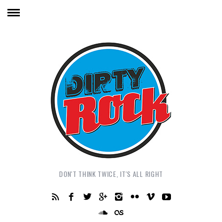
DON'T THINK TWICE, IT'S ALL RIGHT