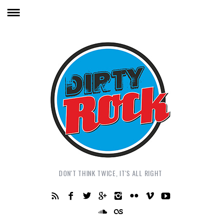
DON'T THINK TWICE, IT'S ALL RIGHT