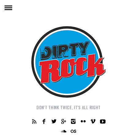
DON'T THINK TWICE, IT'S ALL RIGHT