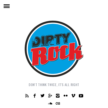
DON'T THINK TWICE, IT'S ALL RIGHT