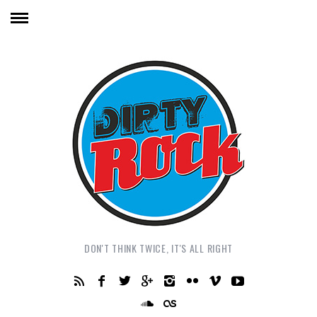
DON'T THINK TWICE, IT'S ALL RIGHT