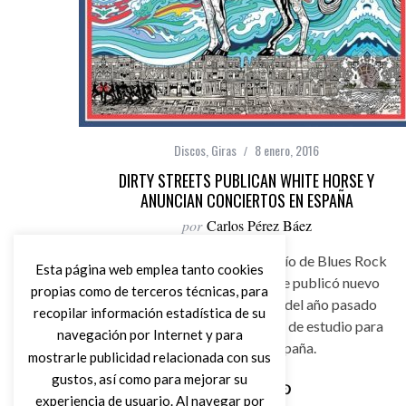
Discos
,
Giras
8 enero, 2016
DIRTY STREETS PUBLICAN WHITE HORSE Y
ANUNCIAN CONCIERTOS EN ESPAÑA
por
Carlos Pérez Báez
Dirty Streets es un potente trío de Blues Rock
Esta página web emplea tanto cookies
procedente de Memphis que publicó nuevo
propias como de terceros técnicas, para
disco el pasado noviembre del año pasado
recopilar información estadística de su
“White Horse”, cuarto álbum de estudio para
navegación por Internet y para
presentarlo en España.
mostrarle publicidad relacionada con sus
gustos, así como para mejorar su
experiencia de usuario. Al navegar por