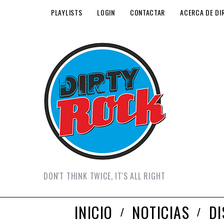
PLAYLISTS
LOGIN
CONTACTAR
ACERCA DE DI
DON'T THINK TWICE, IT'S ALL RIGHT
INICIO
NOTICIAS
D