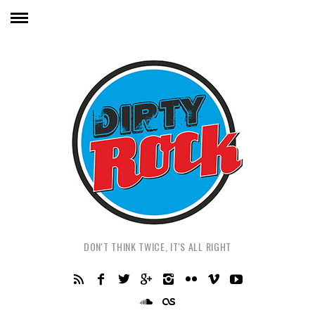
DON'T THINK TWICE, IT'S ALL RIGHT