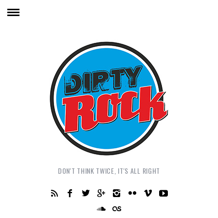
DON'T THINK TWICE, IT'S ALL RIGHT