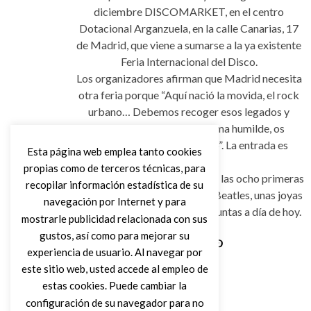
diciembre DISCOMARKET, en el centro
Dotacional Arganzuela, en la calle Canarias, 17
de Madrid, que viene a sumarse a la ya existente
Feria Internacional del Disco.
Los organizadores afirman que Madrid necesita
otra feria porque “Aquí nació la movida, el rock
urbano… Debemos recoger esos legados y
darles continuidad. De forma humilde, os
presentamos este proyecto”. La entrada es
Esta página web emplea tanto cookies
gratuita.
propias como de terceros técnicas, para
Discomarket pondrá a la venta las ocho primeras
recopilar información estadística de su
ediciones americanas de The Beatles, unas joyas
navegación por Internet y para
muy difíciles de encontrarlas juntas a día de hoy.
mostrarle publicidad relacionada con sus
gustos, así como para mejorar su
experiencia de usuario. Al navegar por
Leer Más
este sitio web, usted accede al empleo de
estas cookies. Puede cambiar la
configuración de su navegador para no