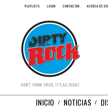
PLAYLISTS
LOGIN
CONTACTAR
ACERCA DE DI
DON'T THINK TWICE, IT'S ALL RIGHT
INICIO
NOTICIAS
D