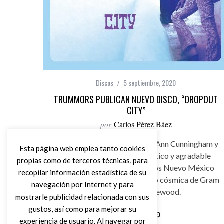
Discos
5 septiembre, 2020
TRUMMORS PUBLICAN NUEVO DISCO, “DROPOUT
CITY”
por
Carlos Pérez Báez
Trummors son David Lerner y Ann Cunningham y
Esta página web emplea tanto cookies
acaban de publicar . Fantástico y agradable
propias como de terceros técnicas, para
cuarto álbum de estudio de los Nuevo México
recopilar información estadística de su
tocados de muerte por la mano cósmica de Gram
navegación por Internet y para
Parsons y Lee Hazlewood.
mostrarle publicidad relacionada con sus
gustos, así como para mejorar su
experiencia de usuario. Al navegar por