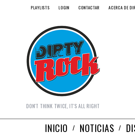
PLAYLISTS
LOGIN
CONTACTAR
ACERCA DE DI
DON'T THINK TWICE, IT'S ALL RIGHT
INICIO
NOTICIAS
D