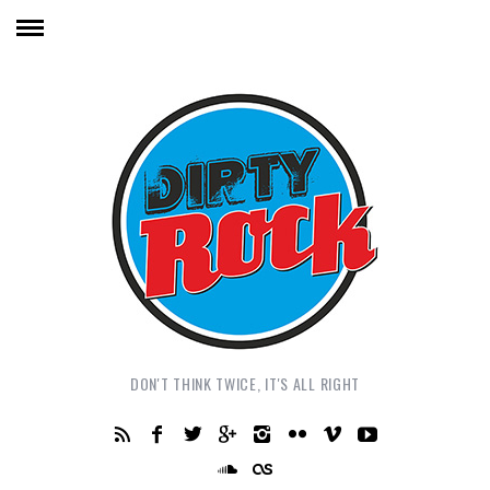
DON'T THINK TWICE, IT'S ALL RIGHT