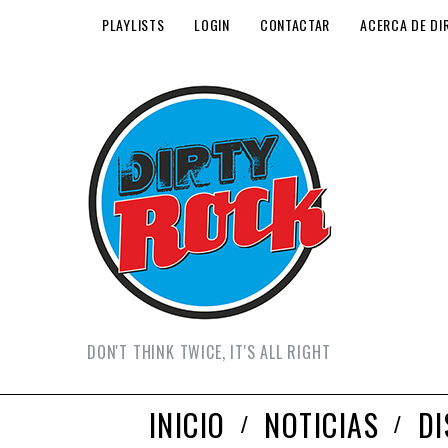
PLAYLISTS
LOGIN
CONTACTAR
ACERCA DE DI
DON'T THINK TWICE, IT'S ALL RIGHT
INICIO
NOTICIAS
D