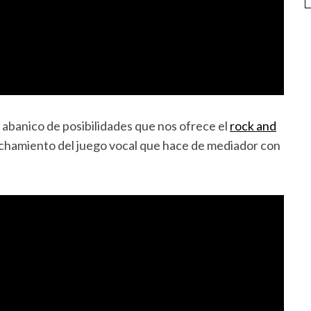
abanico de posibilidades que nos ofrece el
rock and
echamiento del juego vocal que hace de mediador con