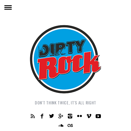
DON'T THINK TWICE, IT'S ALL RIGHT