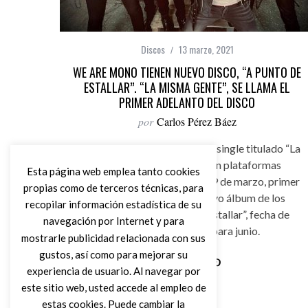
Discos
13 marzo, 2021
WE ARE MONO TIENEN NUEVO DISCO, “A PUNTO DE
ESTALLAR”. “LA MISMA GENTE”, SE LLAMA EL
PRIMER ADELANTO DEL DISCO
por
Carlos Pérez Báez
We Are Mono presenta nuevo single titulado “La
misma gente”, que estará en plataformas
Esta página web emplea tanto cookies
digitales a partir del viernes 19 de marzo, primer
propias como de terceros técnicas, para
single perteneciente al nuevo álbum de los
recopilar información estadística de su
barceloneses “A Punto de Estallar”, fecha de
navegación por Internet y para
publicación prevista para junio.
mostrarle publicidad relacionada con sus
gustos, así como para mejorar su
experiencia de usuario. Al navegar por
Leer Más
este sitio web, usted accede al empleo de
estas cookies. Puede cambiar la