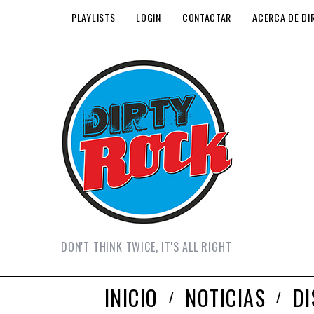
PLAYLISTS
LOGIN
CONTACTAR
ACERCA DE DI
DON'T THINK TWICE, IT'S ALL RIGHT
INICIO
NOTICIAS
D