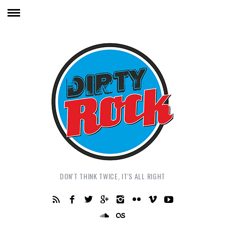
DON'T THINK TWICE, IT'S ALL RIGHT