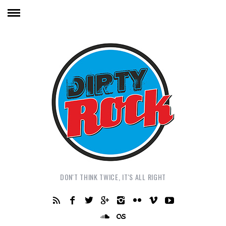
DON'T THINK TWICE, IT'S ALL RIGHT