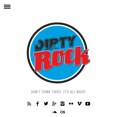
DON'T THINK TWICE, IT'S ALL RIGHT