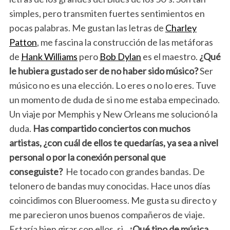
simples, pero transmiten fuertes sentimientos en
pocas palabras. Me gustan las letras de
Charley
Patton
, me fascina la construcción de las metáforas
de
Hank Williams
pero
Bob Dylan
es el maestro.
¿Qué
le hubiera gustado ser de no haber sido músico?
Ser
músico no es una elección. Lo eres o no lo eres. Tuve
un momento de duda de si no me estaba empecinado.
Un viaje por Memphis y New Orleans me solucionó la
duda.
Has compartido conciertos con muchos
artistas, ¿con cuál de ellos te quedarías, ya sea a nivel
personal o por la conexión personal que
conseguiste?
He tocado con grandes bandas. De
telonero de bandas muy conocidas. Hace unos días
coincidimos con Blueroomess. Me gusta su directo y
me parecieron unos buenos compañeros de viaje.
Estaría bien girar con ellos, si.
¿Qué tipo de música