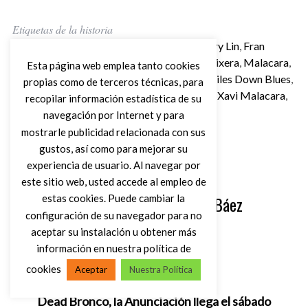
Etiquetas de la historia
Acaraperro Producciones
,
El funeral de Mary Lin
,
Fran
Iturbe
,
Hopeless Blues
,
Karma Police
,
La Peixera
,
Malacara
,
Esta página web emplea tanto cookies
Malacara and Wilson Band
,
Mario Cobo
,
Miles Down Blues
,
propias como de terceros técnicas, para
Milkers
,
Summer Camp Blues
,
Tony Wilson
,
Xavi Malacara
,
recopilar información estadística de su
Xavi Soto
navegación por Internet y para
mostrarle publicidad relacionada con sus
gustos, así como para mejorar su
experiencia de usuario. Al navegar por
este sitio web, usted accede al empleo de
Escrito por
Carlos Pérez Báez
estas cookies. Puede cambiar la
configuración de su navegador para no
aceptar su instalación u obtener más
información en nuestra política de
cookies
Aceptar
Nuestra Política
Artículo anterior
Dead Bronco, la Anunciación llega el sábado