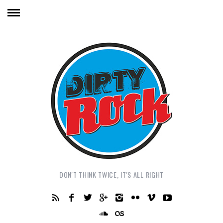
DON'T THINK TWICE, IT'S ALL RIGHT