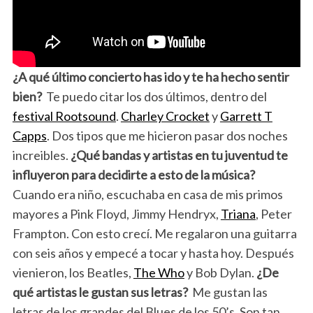
¿A qué último concierto has ido y te ha hecho sentir
bien?
Te puedo citar los dos últimos, dentro del
festival Rootsound
.
Charley Crocket
y
Garrett T
Capps
. Dos tipos que me hicieron pasar dos noches
increibles.
¿Qué bandas y artistas en tu juventud te
influyeron para decidirte a esto de la música?
Cuando era niño, escuchaba en casa de mis primos
mayores a Pink Floyd, Jimmy Hendryx,
Triana
, Peter
Frampton. Con esto crecí. Me regalaron una guitarra
con seis años y empecé a tocar y hasta hoy. Después
vienieron, los Beatles,
The Who
y Bob Dylan.
¿De
qué artistas le gustan sus letras?
Me gustan las
letras de los grandes del Blues de los 50’s. Son tan