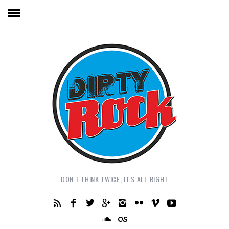
DON'T THINK TWICE, IT'S ALL RIGHT