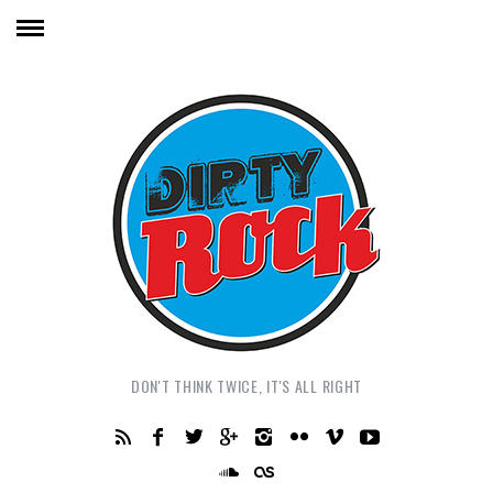
DON'T THINK TWICE, IT'S ALL RIGHT