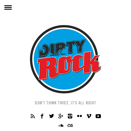
DON'T THINK TWICE, IT'S ALL RIGHT