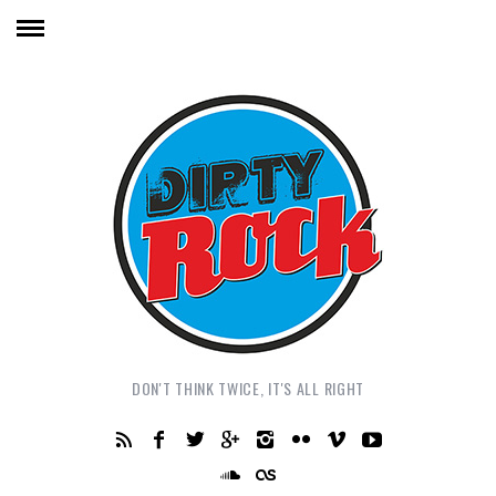
DON'T THINK TWICE, IT'S ALL RIGHT