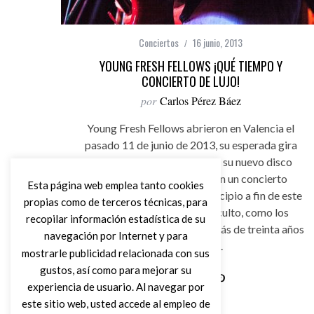
Conciertos
16 junio, 2013
YOUNG FRESH FELLOWS ¡QUÉ TIEMPO Y
CONCIERTO DE LUJO!
por
Carlos Pérez Báez
Young Fresh Fellows abrieron en Valencia el
pasado 11 de junio de 2013, su esperada gira
española para presentarnos su nuevo disco
“Tiempo de Lujo” (2012), en un concierto
Esta página web emplea tanto cookies
realmente abrumador de principio a fin de este
propias como de terceros técnicas, para
grupo norteamericano de culto, como los
recopilar información estadística de su
adorados NRBQ, que llevan más de treinta años
navegación por Internet y para
en el negocio.
mostrarle publicidad relacionada con sus
gustos, así como para mejorar su
experiencia de usuario. Al navegar por
Leer Más
este sitio web, usted accede al empleo de