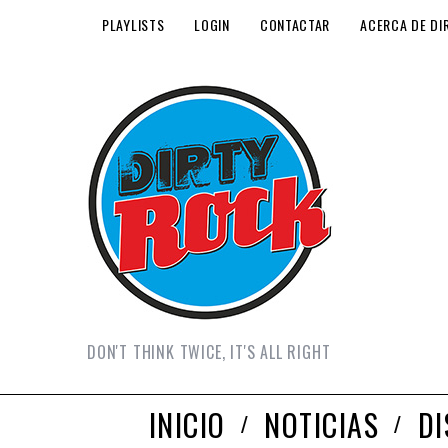
PLAYLISTS
LOGIN
CONTACTAR
ACERCA DE DI
DON'T THINK TWICE, IT'S ALL RIGHT
INICIO
NOTICIAS
D