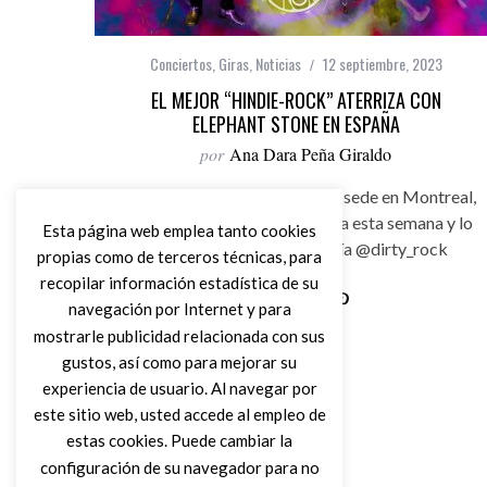
Conciertos
,
Giras
,
Noticias
12 septiembre, 2023
EL MEJOR “HINDIE-ROCK” ATERRIZA CON
ELEPHANT STONE EN ESPAÑA
por
Ana Dara Peña Giraldo
Los rockeros psicodélicos con sede en Montreal,
Elephant Stone, llegan a España esta semana y lo
Esta página web emplea tanto cookies
harán en cuatro ciudades vía @dirty_rock
propias como de terceros técnicas, para
recopilar información estadística de su
navegación por Internet y para
Leer Más
mostrarle publicidad relacionada con sus
gustos, así como para mejorar su
experiencia de usuario. Al navegar por
este sitio web, usted accede al empleo de
estas cookies. Puede cambiar la
configuración de su navegador para no