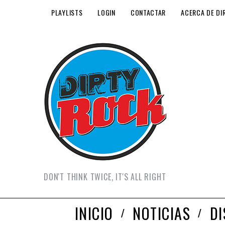
PLAYLISTS
LOGIN
CONTACTAR
ACERCA DE DI
DON'T THINK TWICE, IT'S ALL RIGHT
INICIO
NOTICIAS
D