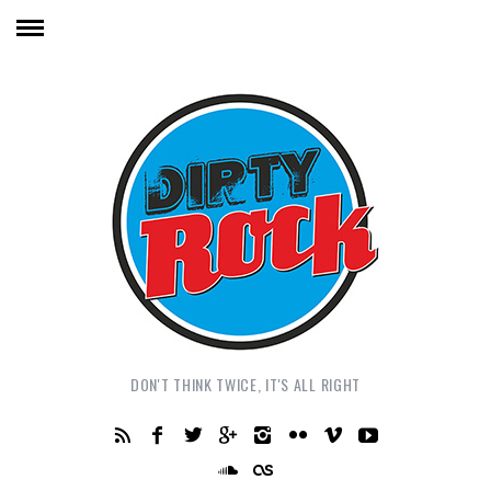
DON'T THINK TWICE, IT'S ALL RIGHT