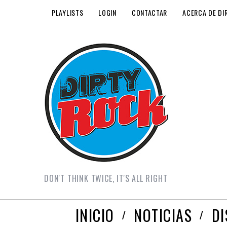
PLAYLISTS
LOGIN
CONTACTAR
ACERCA DE DI
DON'T THINK TWICE, IT'S ALL RIGHT
INICIO
NOTICIAS
D