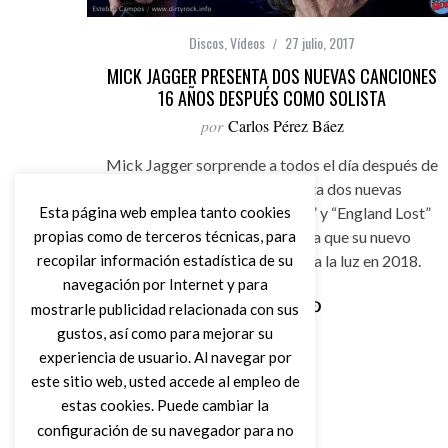
Discos
,
Vídeos
27 julio, 2017
MICK JAGGER PRESENTA DOS NUEVAS CANCIONES
16 AÑOS DESPUÉS COMO SOLISTA
por
Carlos Pérez Báez
Mick Jagger sorprende a todos el día después de
cumplir 74 años y presenta dos nuevas
Esta página web emplea tanto cookies
canciones “Gotta Get A Grip” y “England Lost”
propias como de terceros técnicas, para
en solitario. Jagger anuncia que su nuevo
proyecto solista, que saldrá a la luz en 2018.
recopilar información estadística de su
navegación por Internet y para
mostrarle publicidad relacionada con sus
gustos, así como para mejorar su
Leer Más
experiencia de usuario. Al navegar por
este sitio web, usted accede al empleo de
estas cookies. Puede cambiar la
configuración de su navegador para no