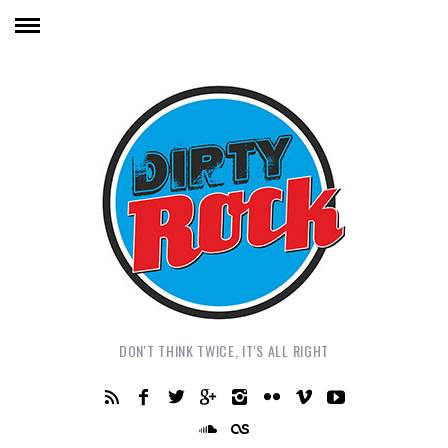
DON'T THINK TWICE, IT'S ALL RIGHT