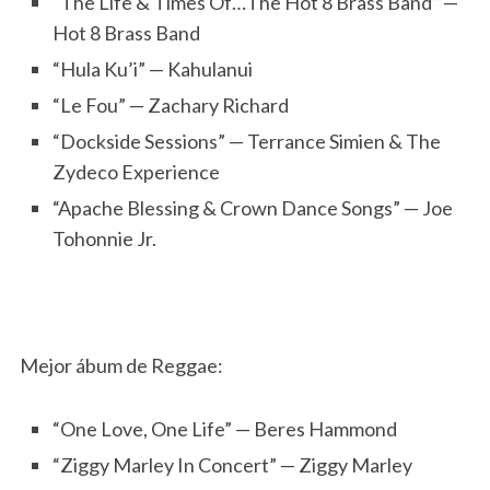
“The Life & Times Of…The Hot 8 Brass Band” —
Hot 8 Brass Band
“Hula Ku’i” — Kahulanui
“Le Fou” — Zachary Richard
“Dockside Sessions” — Terrance Simien & The
Zydeco Experience
“Apache Blessing & Crown Dance Songs” — Joe
Tohonnie Jr.
Mejor ábum de Reggae:
“One Love, One Life” — Beres Hammond
“Ziggy Marley In Concert” — Ziggy Marley