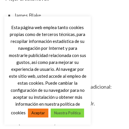
James Blake
Kendrick Lamar
Esta página web emplea tanto cookies
Macklemore & Ryan Lewis
propias como de terceros técnicas, para
recopilar información estadística de su
Kacey Musgraves
navegación por Internet y para
Ed Sheeran
mostrarle publicidad relacionada con sus
gustos, así como para mejorar su
experiencia de usuario. Al navegar por
este sitio web, usted accede al empleo de
estas cookies. Puede cambiar la
Mejor actuación de Rhythm & Blues tradicional:
configuración de su navegador para no
aceptar su instalación u obtener más
“Please Come Home — Gary Clark Jr.
información en nuestra política de
“Get It Right” — Fantasia
cookies
Aceptar
Nuestra Política
“Quiet Fire” — Maysa