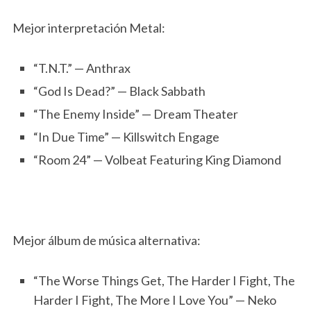
Mejor interpretación Metal:
“T.N.T.” — Anthrax
“God Is Dead?” — Black Sabbath
“The Enemy Inside” — Dream Theater
“In Due Time” — Killswitch Engage
“Room 24” — Volbeat Featuring King Diamond
Mejor álbum de música alternativa:
“The Worse Things Get, The Harder I Fight, The
Harder I Fight, The More I Love You” — Neko