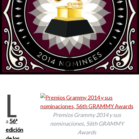
L
Premios Grammy 2014 y sus
a
56ª
nominaciones, 56th GRAMMY
edición
Awards
de los