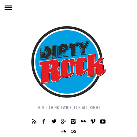
DON'T THINK TWICE, IT'S ALL RIGHT