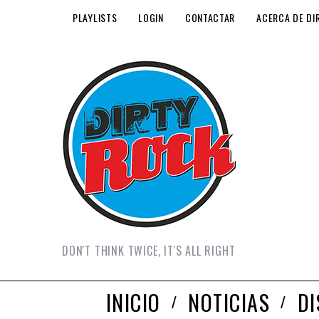
PLAYLISTS
LOGIN
CONTACTAR
ACERCA DE DI
DON'T THINK TWICE, IT'S ALL RIGHT
INICIO
NOTICIAS
D