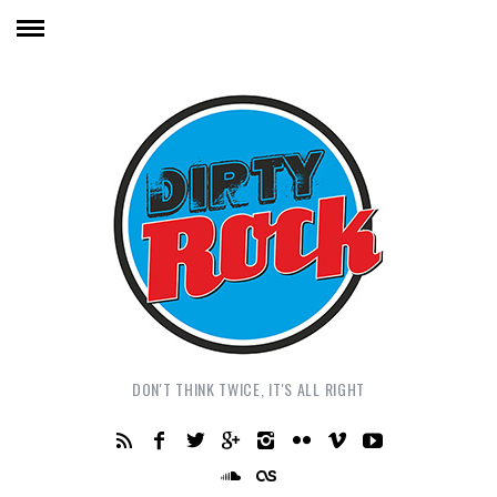
DON'T THINK TWICE, IT'S ALL RIGHT