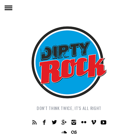
DON'T THINK TWICE, IT'S ALL RIGHT