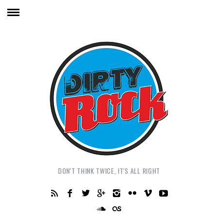
DON'T THINK TWICE, IT'S ALL RIGHT