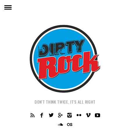
DON'T THINK TWICE, IT'S ALL RIGHT