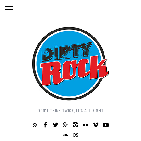
DON'T THINK TWICE, IT'S ALL RIGHT